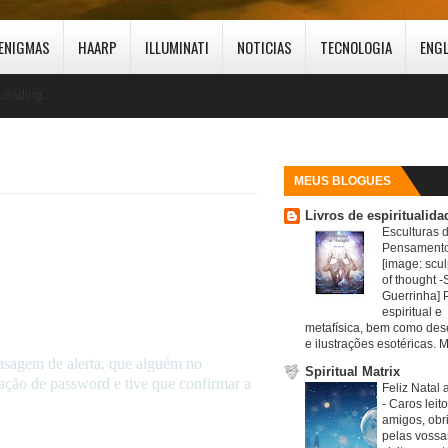
ENIGMAS
HAARP
ILLUMINATI
NOTICIAS
TECNOLOGIA
ENG
Loading...
MEUS BLOGUES
Livros de espiritualida
Esculturas 
Pensamento
[image: scul
of thought -S
Guerrinha] 
espiritual e
metafísica, bem como de
e ilustrações esotéricas. M
ensagem de alerta, que alguém no
Spiritual Matrix
ação de password e tive que confirmar a
Feliz Natal 
-
Caros leit
amigos, obr
pelas vossa