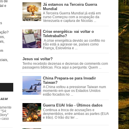
tos de
Já estamos na Terceira Guerra
al e
Mundial
A Terceira Guerra Mundial já está em
curso Começou com a ocupação da
Venezuela e captura de Nicolás ...
s
Crise energética- vai voltar o
ação?
Teletrabalho?
os,
A crise energética devido ao conflito no
is,
Irão está a agravar-se, países como
França, Eslovénia e ...
om
Jesus vai voltar?
ciais,
Tenho recebido dezenas e dezenas de comments com
passagens bíblicas. Fica aqui a pergunta: Quem ...
China Prepara-se para Invadir
Taiwan?
A China voltou a pressionar Taiwan num
momento em que os Estados Unidos
estão focados no ...
Lazar
Guerra EUA/ Irão - Últimos dados
vamente
Continua a troca de acusações e
 "S4:
desmentidos, entre ambas as partes (EUA
Story"
e Irão). O Irão diz ter ...
o caso