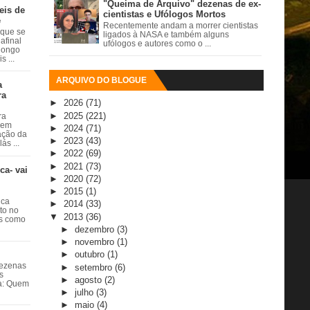
"Queima de Arquivo" dezenas de ex-
eis de
cientistas e Ufólogos Mortos
e
Recentemente andam a morrer cientistas
 que se
ligados à NASA e também alguns
afinal
ufólogos e autores como o ...
 longo
 ...
ARQUIVO DO BLOGUE
a
ra
►
2026
(71)
►
2025
(221)
ra
 em
►
2024
(71)
ação da
►
2023
(43)
ás ...
►
2022
(69)
►
2021
(73)
ca- vai
►
2020
(72)
►
2015
(1)
ica
►
2014
(33)
ito no
▼
2013
(36)
es como
►
dezembro
(3)
►
novembro
(1)
►
outubro
(1)
dezenas
►
setembro
(6)
s
►
agosto
(2)
ta: Quem
►
julho
(3)
►
maio
(4)