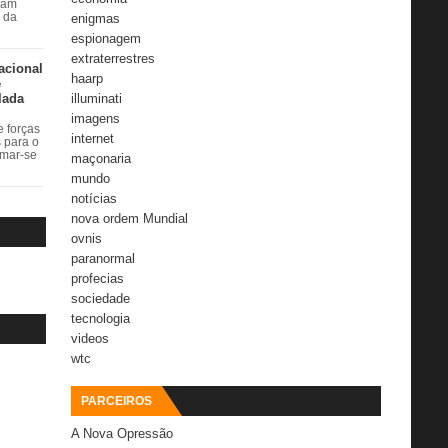
ram
enigmas
r da
espionagem
extraterrestres
acional
haarp
e
lada
illuminati
imagens
 forças
internet
s para o
rmar-se
maçonaria
mundo
notícias
nova ordem Mundial
ovnis
paranormal
profecias
sociedade
tecnologia
videos
wtc
PARCEIROS
A Nova Opressão