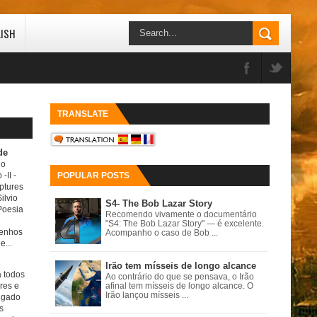
LISH
TRANSLATE
de
do
 -II
-
POPULAR POSTS
ptures
ilvio
S4- The Bob Lazar Story
Poesia
Recomendo vivamente o documentário
"S4: The Bob Lazar Story" — é excelente.
senhos
Acompanho o caso de Bob ...
e...
Irão tem mísseis de longo alcance
a todos
Ao contrário do que se pensava, o Irão
ores e
afinal tem mísseis de longo alcance. O
Irão lançou mísseis ...
igado
s