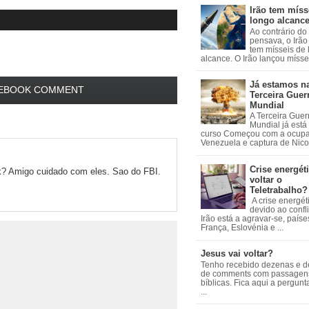
Irão tem míss
longo alcanc
Ao contrário do
pensava, o Irão 
tem mísseis de
alcance. O Irão lançou mísseis
Já estamos n
EBOOK COMMENT
Terceira Guer
Mundial
A Terceira Guer
Mundial já está
curso Começou com a ocup
Venezuela e captura de Nicol
Crise energéti
ok? Amigo cuidado com eles. Sao do FBI.
voltar o
Teletrabalho?
A crise energét
devido ao confl
Irão está a agravar-se, país
França, Eslovénia e ...
Jesus vai voltar?
Tenho recebido dezenas e 
de comments com passagen
bíblicas. Fica aqui a pergun
...