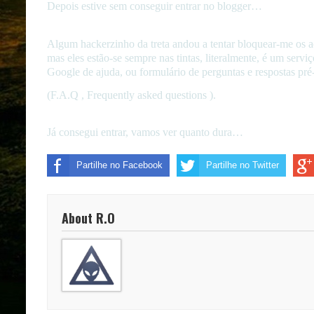
Depois estive sem conseguir entrar no blogger…
Algum hackerzinho da treta andou a tentar bloquear-me os 
mas eles estão-se sempre nas tintas, literalmente, é um serv
Google de ajuda, ou formulário de perguntas e respostas pré
(F.A.Q , Frequently asked questions ).
Já consegui entrar, vamos ver quanto dura…
Partilhe no Facebook
Partilhe no Twitter
About R.O