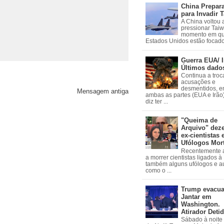
China Prepar
para Invadir 
A China voltou 
pressionar Tai
momento em qu
Estados Unidos estão focados
Guerra EUA/ I
Últimos dado
Continua a troc
acusações e
desmentidos, e
Mensagem antiga
ambas as partes (EUA e Irão)
diz ter ...
"Queima de
Arquivo" dez
ex-cientistas 
Ufólogos Mor
Recentemente
a morrer cientistas ligados 
também alguns ufólogos e a
como o ...
Trump evacu
Jantar em
Washington.
Atirador Deti
Sábado à noite 