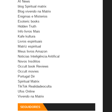
AI News
blog Spiritual matrix
Blog vivendo na Matrix
Enigmas e Misterios
Esoteric books
Hidden Truth
Info livros Mais
Kafe kultura
Livros espirituais
Matríz espiritual
Meus livros Amazon
Noticias Inteligência Aritifical
Novos Insólitos
Occult book Reviews
Occult movies
Portugal Dir
Spiritual Matrix
TikTok Realidadeoculta
Ufos Online
Vivendo na Matrix
SEGUIDORES