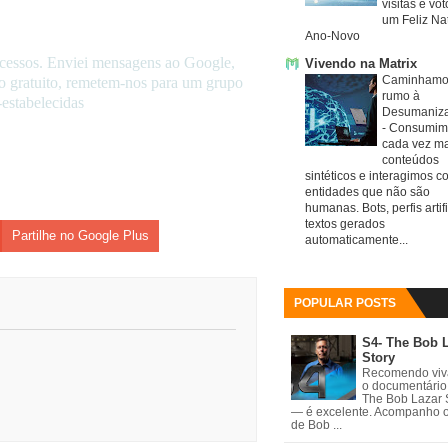
visitas e vo
um Feliz Nat
Ano-Novo
acessos. Enviei mensagens ao Google,
Vivendo na Matrix
Caminhamo
iço gratuito, remetem-nos para um grupo
rumo à
-estabelecidas
Desumaniz
-
Consumim
cada vez ma
conteúdos
sintéticos e interagimos c
entidades que não são
humanas. Bots, perfis artifi
textos gerados
Partilhe no Google Plus
automaticamente...
POPULAR POSTS
S4- The Bob 
Story
Recomendo vi
o documentário
The Bob Lazar 
— é excelente. Acompanho 
de Bob ...