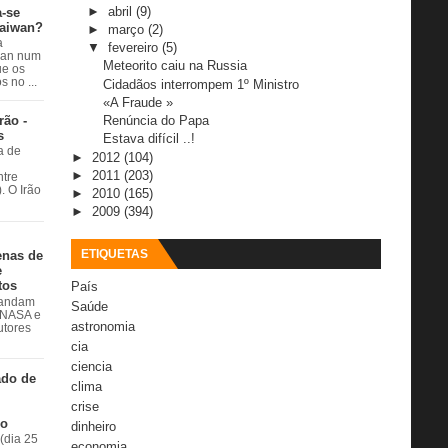
►
abril
(9)
a-se
Taiwan?
►
março
(2)
a
▼
fevereiro
(5)
wan num
Meteorito caiu na Russia
e os
 no ...
Cidadãos interrompem 1º Ministro
«A Fraude »
rão -
Renúncia do Papa
s
Estava difícil ..!
a de
►
2012
(104)
►
2011
(203)
ntre
. O Irão
►
2010
(165)
►
2009
(394)
ETIQUETAS
enas de
e
tos
País
 andam
Saúde
à NASA e
astronomia
utores
cia
ciencia
ado de
clima
crise
do
dinheiro
(dia 25
economia