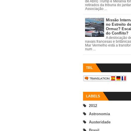
de Abril) Trump e Melania fo
retirados da tribuna do janta
Associação ...
Missão Intern
no Estreito d
Ormuz? Esca
do Conflito?
A deslocação de
navais francesas e britânica
Mar Vermelho está a transfo
num ...
TRL
LABELS
2012
Astronomia
Austeridade
Brasil