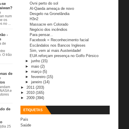
Ovni perto do sol
a-se
Taiwan?
Al-Qaeda ameaça de novo
a
Desgelo na Gronelândia
wan num
H3n2
e os
 no ...
Massacre em Colorado
Negócio dos incêndios
rão -
Para pensar...
s
Facebook = Reconhecimento facial
a de
Escândalos nos Bancos Ingleses
Sim, vem aí mais Austeridade!
ntre
. O Irão
EUA reforçam presença no Golfo Pérsico
►
junho
(15)
►
maio
(2)
►
março
(5)
enas de
►
fevereiro
(15)
e
►
janeiro
(14)
tos
►
2011
(203)
 andam
à NASA e
►
2010
(165)
utores
►
2009
(394)
ado de
ETIQUETAS
País
do
Saúde
(dia 25