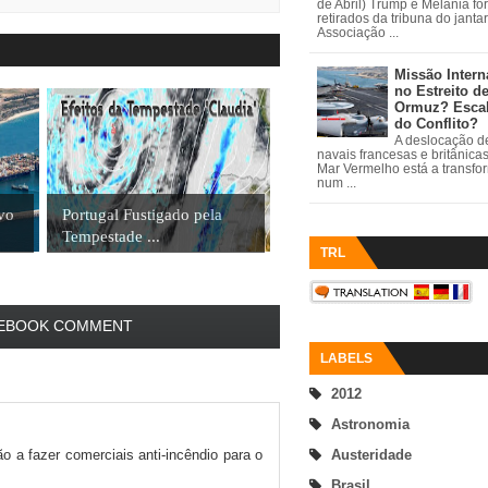
de Abril) Trump e Melania fo
retirados da tribuna do janta
Associação ...
Missão Intern
no Estreito d
Ormuz? Esca
do Conflito?
A deslocação de
navais francesas e britânica
Mar Vermelho está a transfo
num ...
ovo
Portugal Fustigado pela
Tempestade ...
TRL
EBOOK COMMENT
LABELS
2012
Astronomia
Austeridade
a fazer comerciais anti-incêndio para o
Brasil