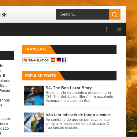
LISH
TRANSLATE
de
do
 -II
-
POPULAR POSTS
ptures
ilvio
S4- The Bob Lazar Story
Poesia
Recomendo vivamente o documentário
"S4: The Bob Lazar Story" — é excelente.
senhos
Acompanho o caso de Bob ...
e...
Irão tem mísseis de longo alcance
a todos
Ao contrário do que se pensava, o Irão
ores e
afinal tem mísseis de longo alcance. O
Irão lançou mísseis ...
igado
s