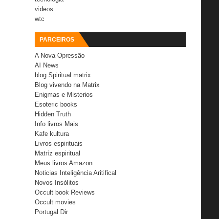
videos
wtc
PARCEIROS
A Nova Opressão
AI News
blog Spiritual matrix
Blog vivendo na Matrix
Enigmas e Misterios
Esoteric books
Hidden Truth
Info livros Mais
Kafe kultura
Livros espirituais
Matríz espiritual
Meus livros Amazon
Noticias Inteligência Aritifical
Novos Insólitos
Occult book Reviews
Occult movies
Portugal Dir