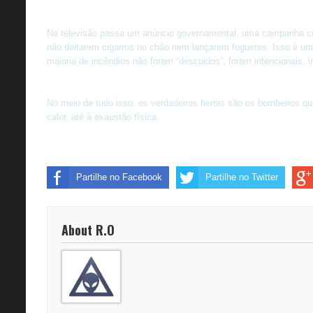
Na televisão passa um anúncio governamental, uma campanha con
não deitarem cigarros no chão nem lançarem foguetes. Isso é uma
maioria de incêndios não foram “descuidos”, foram intencionais, 
No meio de tudo isso, os verdadeiros heróis são os bombeiros qu
calor, até à exaustão física.
Partilhe no Facebook
Partilhe no Twitter
About R.O