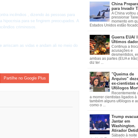
China Prepar
para Invadir 
A China voltou 
tra incêndios , dizendo ás pessoas para
pressionar Tai
 hipocrisia para se fingirem preocupados. A
momento em qu
Estados Unidos estão focados
incêndios criminosos.
Guerra EUA/ I
Últimos dado
e arriscam as vidas e andam ali no meio do
Continua a troc
acusações e
desmentidos, e
ambas as partes (EUA e Irão)
diz ter ...
"Queima de
Partilhe no Google Plus
Arquivo" dez
ex-cientistas 
Ufólogos Mor
Recentemente
a morrer cientistas ligados 
também alguns ufólogos e a
como o ...
Trump evacu
Jantar em
Washington.
Atirador Deti
Sábado à noite 