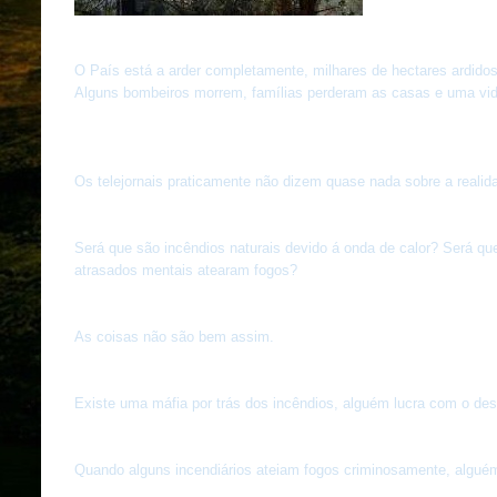
O País está a arder completamente, milhares de hectares ardido
Alguns bombeiros morrem, famílias perderam as casas e uma vida 
Os telejornais praticamente não dizem quase nada sobre a realid
Será que são incêndios naturais devido á onda de calor? Será q
atrasados mentais atearam fogos?
As coisas não são bem assim.
Existe uma máfia por trás dos incêndios, alguém lucra com o des
Quando alguns incendiários ateiam fogos criminosamente, alguém 