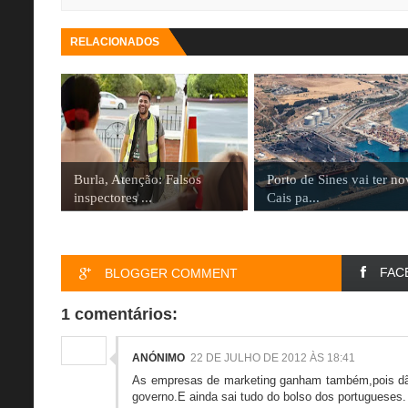
RELACIONADOS
Burla, Atenção: Falsos
Porto de Sines vai ter n
inspectores ...
Cais pa...
FAC
BLOGGER COMMENT
1 comentários:
ANÓNIMO
22 DE JULHO DE 2012 ÀS 18:41
As empresas de marketing ganham também,pois dão 
governo.E ainda sai tudo do bolso dos portugueses.