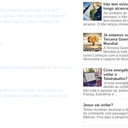
Irão tem míss
longo alcanc
as diferentes que surgem a arder?
Ao contrário do
oposta. Será que o fogo é inteligente?
pensava, o Irão 
tem mísseis de
a atear fogos e a fazer manobras de
alcance. O Irão lançou mísseis
Já estamos n
Terceira Guer
Mundial
am.
A Terceira Guer
Mundial já está
curso Começou com a ocup
Venezuela e captura de Nicol
gados a empresas privadas do sector, isso
Crise energéti
voltar o
Teletrabalho?
A crise energét
devido ao confl
 sofrimento a milhares de pessoas que
Irão está a agravar-se, país
França, Eslovénia e ...
c. Alguém adora espalhar o caos e lucrar
Jesus vai voltar?
Tenho recebido dezenas e 
de comments com passagen
bíblicas. Fica aqui a pergun
...