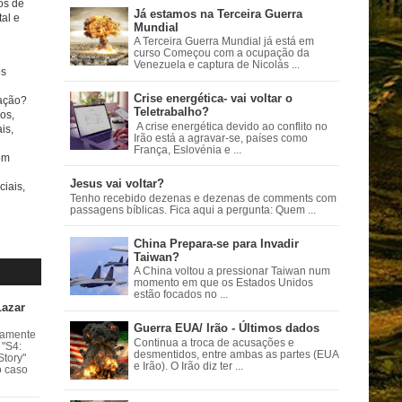
tos de
Já estamos na Terceira Guerra
al e
Mundial
A Terceira Guerra Mundial já está em
curso Começou com a ocupação da
Venezuela e captura de Nicolás ...
s
Crise energética- vai voltar o
ação?
Teletrabalho?
os,
A crise energética devido ao conflito no
is,
Irão está a agravar-se, países como
França, Eslovénia e ...
om
Jesus vai voltar?
ciais,
Tenho recebido dezenas e dezenas de comments com
passagens bíblicas. Fica aqui a pergunta: Quem ...
China Prepara-se para Invadir
Taiwan?
A China voltou a pressionar Taiwan num
momento em que os Estados Unidos
estão focados no ...
Lazar
Guerra EUA/ Irão - Últimos dados
vamente
Continua a troca de acusações e
 "S4:
desmentidos, entre ambas as partes (EUA
Story"
e Irão). O Irão diz ter ...
o caso