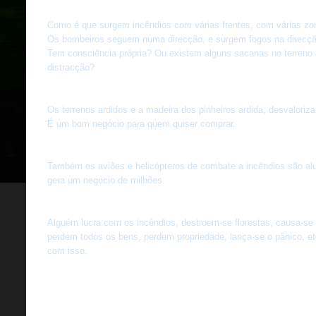
Como é que surgem incêndios com várias frentes, com várias zon
Os bombeiros seguem numa direcção, e surgem fogos na direcção 
Tem consciência própria? Ou existem alguns sacanas no terreno 
distracção?
Os terrenos ardidos e a madeira dos pinheiros ardida, desvaloriz
É um bom negócio para quem quiser comprar.
Também os aviões e helicópteros de combate a incêndios são alu
gera um negócio de milhões.
Alguém lucra com os incêndios, destroem-se florestas, causa-se
perdem todos os bens, perdem propriedade, lança-se o pânico, et
com isso.