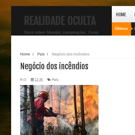
HOME
REALIDADE OCULTA
Últimas
Nova ordem Mundial, conspirações, Ovnis
Home
/
País
/
Negócio dos incêndios
Negócio dos incêndios
R.O
12:35
País