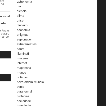
ram
astronomia
r da
cia
ciencia
clima
acional
e
crise
lada
dinheiro
economia
 forças
s para o
enigmas
rmar-se
espionagem
extraterrestres
haarp
illuminati
imagens
internet
maçonaria
mundo
notícias
nova ordem Mundial
ovnis
paranormal
profecias
sociedade
tecnologia