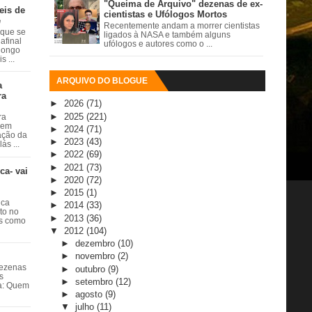
"Queima de Arquivo" dezenas de ex-
eis de
cientistas e Ufólogos Mortos
e
Recentemente andam a morrer cientistas
 que se
ligados à NASA e também alguns
afinal
ufólogos e autores como o ...
 longo
 ...
ARQUIVO DO BLOGUE
a
ra
►
2026
(71)
►
2025
(221)
ra
 em
►
2024
(71)
ação da
►
2023
(43)
ás ...
►
2022
(69)
►
2021
(73)
ca- vai
►
2020
(72)
►
2015
(1)
ica
►
2014
(33)
ito no
►
2013
(36)
es como
▼
2012
(104)
►
dezembro
(10)
►
novembro
(2)
dezenas
►
outubro
(9)
s
►
setembro
(12)
ta: Quem
►
agosto
(9)
▼
julho
(11)