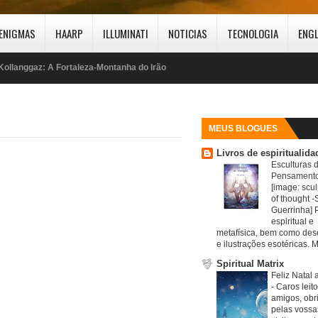
ENIGMAS
HAARP
ILLUMINATI
NOTICIAS
TECNOLOGIA
ENG
Kollanggaz: A Fortaleza-Montanha do Irão
Alerta: Milhares de Marroquinos passam fronteira com Espanha
J-36 o Impressionante Caça chinês
MEUS BLOGUES
Livros de espiritualida
EUA estão a esgotar stock de Mísseis
Esculturas 
Pensamento
Irão atingirá empresas Starlink
[image: scul
of thought -S
Guerrinha] 
Grande movimento de Aviões militares americanos na Europa
espiritual e
metafísica, bem como de
e ilustrações esotéricas. M
Houthis atacam Arábia Saudita
Spiritual Matrix
Feliz Natal 
Nova arma Chinesa pode fritar Satélites Starlink
-
Caros leit
amigos, obr
Escalada da Guerra Irão/ EUA parte 2
pelas vossa