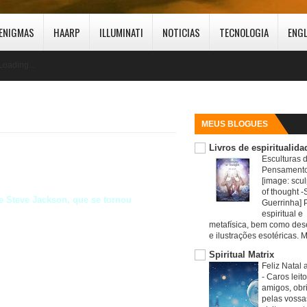
ENIGMAS
HAARP
ILLUMINATI
NOTICIAS
TECNOLOGIA
ENG
Loading...
MEUS BLOGUES
Livros de espiritualida
Esculturas 
Pensamento
[image: scul
of thought -S
e Steve Jackson, que se tornou
Guerrinha] 
espiritual e
metafísica, bem como de
e ilustrações esotéricas. M
Spiritual Matrix
Feliz Natal 
-
Caros leit
amigos, obr
pelas vossa