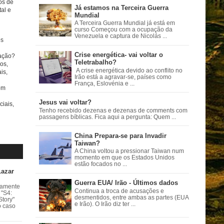
tos de
Já estamos na Terceira Guerra
al e
Mundial
A Terceira Guerra Mundial já está em
curso Começou com a ocupação da
Venezuela e captura de Nicolás ...
s
Crise energética- vai voltar o
ação?
Teletrabalho?
os,
A crise energética devido ao conflito no
is,
Irão está a agravar-se, países como
França, Eslovénia e ...
om
Jesus vai voltar?
ciais,
Tenho recebido dezenas e dezenas de comments com
passagens bíblicas. Fica aqui a pergunta: Quem ...
China Prepara-se para Invadir
Taiwan?
A China voltou a pressionar Taiwan num
momento em que os Estados Unidos
estão focados no ...
Lazar
Guerra EUA/ Irão - Últimos dados
vamente
Continua a troca de acusações e
 "S4:
desmentidos, entre ambas as partes (EUA
Story"
e Irão). O Irão diz ter ...
o caso