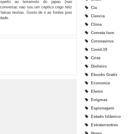
espeito ao terramoto do japao (nao
conversar, nao sou um ceptico cego feliz
Cia
alsas teorias. Gosto de ir as fontes pois
Ciencia
rdade.
Clima
Cometa Ison
Coronavirus
Covid-19
Crise
Dinheiro
Ebooks Gratis
Economia
Elenin
Enigmas
Espionagem
Estado Islâmico
Extraterrestres
Haarp