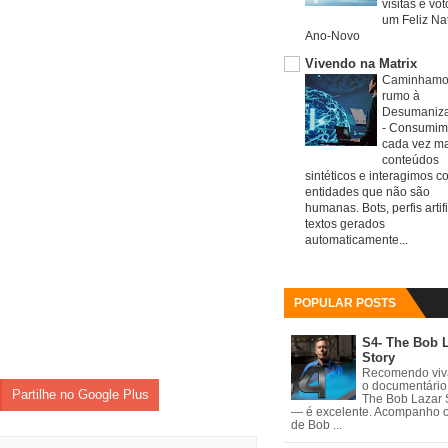
visitas e vo
um Feliz Nat
Ano-Novo
Vivendo na Matrix
Caminhamo
rumo à
Desumaniz
-
Consumim
cada vez ma
conteúdos
sintéticos e interagimos c
entidades que não são
humanas. Bots, perfis artifi
textos gerados
automaticamente...
POPULAR POSTS
S4- The Bob 
Story
Recomendo vi
o documentário
Partilhe no Google Plus
The Bob Lazar 
— é excelente. Acompanho 
de Bob ...