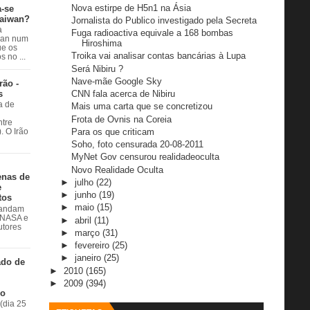
Nova estirpe de H5n1 na Ásia
a-se
Taiwan?
Jornalista do Publico investigado pela Secreta
a
Fuga radioactiva equivale a 168 bombas
wan num
Hiroshima
e os
Troika vai analisar contas bancárias à Lupa
 no ...
Será Nibiru ?
Nave-mãe Google Sky
rão -
s
CNN fala acerca de Nibiru
a de
Mais uma carta que se concretizou
Frota de Ovnis na Coreia
ntre
Para os que criticam
. O Irão
Soho, foto censurada 20-08-2011
MyNet Gov censurou realidadeoculta
Novo Realidade Oculta
enas de
►
julho
(22)
e
►
junho
(19)
tos
►
maio
(15)
 andam
à NASA e
►
abril
(11)
utores
►
março
(31)
►
fevereiro
(25)
►
janeiro
(25)
ado de
►
2010
(165)
►
2009
(394)
do
(dia 25