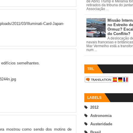
de Abril) Trump e Melania fo
retirados da tribuna do janta
Associação ...
Missão Intern
loads/2011/03/Illuminati-Card-Japan-
no Estreito d
Ormuz? Esca
do Conflito?
A deslocação de
navais francesas e britânica
Mar Vermelho está a transfo
num ...
 edifícios semelhantes.
TRL
8244n.jpg
LABELS
2012
Astronomia
Austeridade
ora mostrou como sendo dos motins de
Brasil