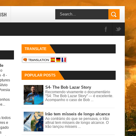
LISH
TRANSLATE
de
do
 -II
-
POPULAR POSTS
ptures
ilvio
S4- The Bob Lazar Story
Poesia
Recomendo vivamente o documentário
"S4: The Bob Lazar Story" — é excelente.
senhos
Acompanho o caso de Bob ...
e...
Irão tem mísseis de longo alcance
a todos
Ao contrário do que se pensava, o Irão
ores e
afinal tem mísseis de longo alcance. O
Irão lançou mísseis ...
igado
s