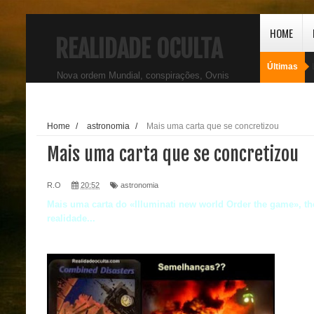
HOME
REALIDADE OCULTA
Últimas
Nova ordem Mundial, conspirações, Ovnis
Home
/
astronomia
/
Mais uma carta que se concretizou
Mais uma carta que se concretizou
R.O
20:52
astronomia
Mais uma carta do «Illuminati new world Order the game», th
realidade...