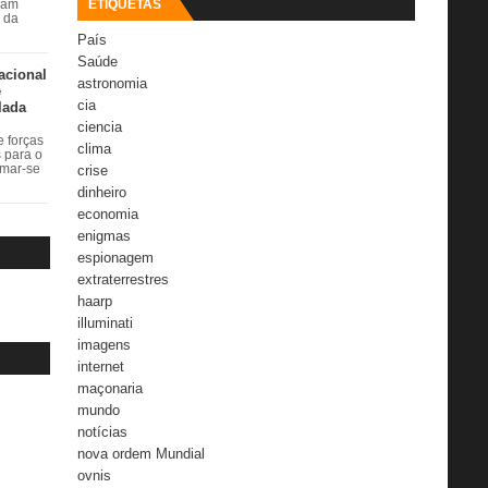
ETIQUETAS
ram
r da
País
Saúde
acional
astronomia
e
cia
lada
ciencia
 forças
clima
s para o
crise
rmar-se
dinheiro
economia
enigmas
espionagem
extraterrestres
haarp
illuminati
imagens
internet
maçonaria
mundo
notícias
nova ordem Mundial
ovnis