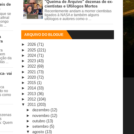
"Queima de Arquivo" dezenas de ex-
eis de
cientistas e Ufólogos Mortos
e
Recentemente andam a morrer cientistas
 que se
ligados à NASA e também alguns
afinal
ufólogos e autores como o ...
 longo
 ...
ARQUIVO DO BLOGUE
a
ra
►
2026
(71)
►
2025
(221)
ra
 em
►
2024
(71)
ação da
►
2023
(43)
ás ...
►
2022
(69)
►
2021
(73)
ca- vai
►
2020
(72)
►
2015
(1)
ica
►
2014
(33)
ito no
►
2013
(36)
es como
►
2012
(104)
▼
2011
(203)
►
dezembro
(12)
dezenas
►
novembro
(12)
s
►
outubro
(13)
ta: Quem
►
setembro
(5)
▼
agosto
(13)