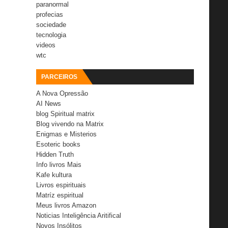
paranormal
profecias
sociedade
tecnologia
videos
wtc
PARCEIROS
A Nova Opressão
AI News
blog Spiritual matrix
Blog vivendo na Matrix
Enigmas e Misterios
Esoteric books
Hidden Truth
Info livros Mais
Kafe kultura
Livros espirituais
Matríz espiritual
Meus livros Amazon
Noticias Inteligência Aritifical
Novos Insólitos