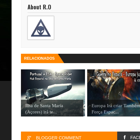
About R.O
RELACIONADOS
Ilha de Santa Maria
Europa Irá criar També
(Açores) irá te...
Força Espac...
FAC
BLOGGER COMMENT