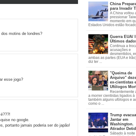
China Prepar
para Invadir 
A China voltou 
pressionar Tai
momento em qu
Estados Unidos estão focados
 dos motins de londres?
Guerra EUA/ I
Últimos dado
Continua a troc
acusações e
desmentidos, e
ambas as partes (EUA e Irão)
diz ter ...
"Queima de
Arquivo" dez
ar esse jogo?
ex-cientistas 
Ufólogos Mor
Recentemente
a morrer cientistas ligados 
também alguns ufólogos e a
como o ...
 é???!
Trump evacu
Jantar em
squise no google.
Washington.
, portanto jamais poderia ser do japão!
Atirador Deti
Sábado à noite 