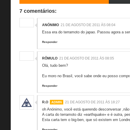
7 comentários:
ANÓNIMO
21 DE AGOSTO DE 2011 ÀS 08:04
Essa era do terramoto do japao. Passou agora a ser
Responder
RÔMULO
21 DE AGOSTO DE 2011 ÀS 08:05
Olá, tudo bem?
Eu moro no Brasil, você sabe onde eu posso compr
Responder
R.O
21 DE AGOSTO DE 2011 ÀS 18:27
oh Anónimo, você está querendo desconversar ,não
A carta do terramoto diz «earthquake» e é outra, pe
Esta carta tem o big-ben, que só existem em Londres
Responder