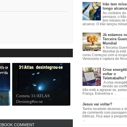
Irão tem míss
longo alcanc
Ao contrário do
pensava, o Irão 
tem mísseis de
alcance. O Irão lançou mísseis
Já estamos n
Terceira Guer
Mundial
A Terceira Guer
Mundial já está
curso Começou com a ocup
Venezuela e captura de Nicol
Crise energéti
voltar o
Teletrabalho?
A crise energét
devido ao confl
Irão está a agravar-se, país
França, Eslovénia e ...
m
Cometa 31/ATLAS
Desintegrou-se
Jesus vai voltar?
Tenho recebido dezenas e 
de comments com passagen
bíblicas. Fica aqui a pergun
...
EBOOK COMMENT