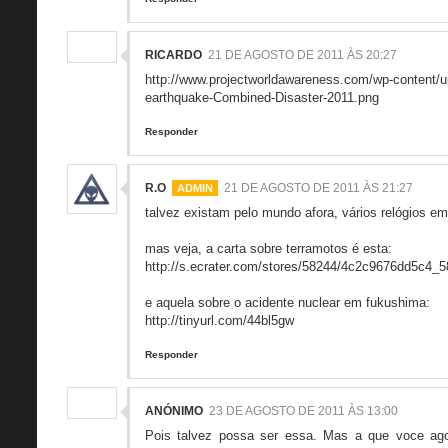
RICARDO
21 DE AGOSTO DE 2011 ÀS 20:27
http://www.projectworldawareness.com/wp-content/up
earthquake-Combined-Disaster-2011.png
Responder
R.O
21 DE AGOSTO DE 2011 ÀS 21:27
talvez existam pelo mundo afora, vários relógios em
mas veja, a carta sobre terramotos é esta:
http://s.ecrater.com/stores/58244/4c2c9676dd5c4_5
e aquela sobre o acidente nuclear em fukushima:
http://tinyurl.com/44bl5gw
Responder
ANÓNIMO
23 DE AGOSTO DE 2011 ÀS 13:00
Pois talvez possa ser essa. Mas a que voce ag