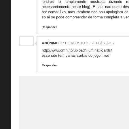
londres foi amplamente mostrada dizendo r
necessariamente neste blog). E nao, nao quero des
por comer lixo, mas tambem nao sou apologista de f
so ai se pode compreender de forma completa a ve
Responder
ANÓNIMO
27 DE AGOSTO DE 2011 ÀS 09:07
http://www.omni.to/upload/illuminati-cards/
esse site tem varias cartas do jogo inwo
Responder