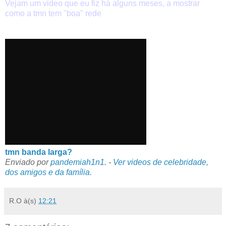
Vejam um video que eu fiz há alguns meses, a mostrar
como a tmn tem "boa" rede
tmn banda larga?
Enviado por
pandemiah1n1
. -
Ver videos de celebridade,
dos amigos e da família.
R.O
à(s)
12:21