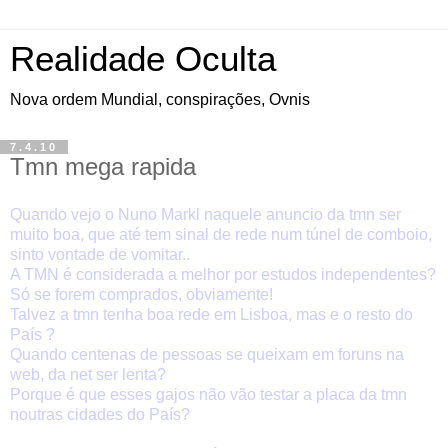
Realidade Oculta
Nova ordem Mundial, conspirações, Ovnis
7.4.10
Tmn mega rapida
Quando vejo o Nuno Markl naquele anuncio da tmn ser
muito boa, que até tem sinal de rede num túnel de comboio,
sinto vontade de vomitar..
A TMN é considerada a melhor por estudos independentes?
Só se forem comprados, obviamente!
Talvez a tmn tenha boa rede em Lisboa, mas e o resto do
País ?
Quando centenas de pessoas se queixam em foruns na
web, da net ser lenta?
Porque é que esses gajos não vão testar a placa da tmn
noutras cidades do País?