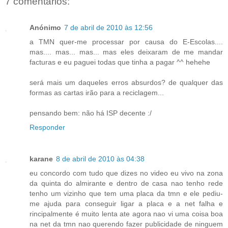
7 comentários:
Anónimo
7 de abril de 2010 às 12:56
a TMN quer-me processar por causa do E-Escolas....
mas.... mas... mas... mas eles deixaram de me mandar
facturas e eu paguei todas que tinha a pagar ^^ hehehe
será mais um daqueles erros absurdos? de qualquer das
formas as cartas irão para a reciclagem...
pensando bem: não há ISP decente :/
Responder
karane
8 de abril de 2010 às 04:38
eu concordo com tudo que dizes no video eu vivo na zona
da quinta do almirante e dentro de casa nao tenho rede
tenho um vizinho que tem uma placa da tmn e ele pediu-
me ajuda para conseguir ligar a placa e a net falha e
rincipalmente é muito lenta ate agora nao vi uma coisa boa
na net da tmn nao querendo fazer publicidade de ninguem