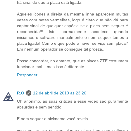
há sinal de que a placa está ligada.
Aqueles ícones à direita da mesma linha aparecem muitas
vezes com setas vermelhas, logo é claro que não dá para
captar sinal de qualquer espécie se a placa nem sequer é
reconhecida!!! Isto normalmente acontece quando
iniciamos o software manualmente e nem sequer temos a
placa ligada! Como é que poderá haver serviço sem placa?
Em nenhum operador se consegue tal proeza...
Posso concordar, no entanto, que as placas ZTE costumam
funcionar mal... mas isso é diferente...
Responder
R.O
12 de abril de 2010 às 23:26
Oh anonimo, as suas críticas a esse vídeo são puramente
absurdas e sem sentido!
E nem sequer o nickname você revela.
você por acaso já usou alguma placa tmn com software