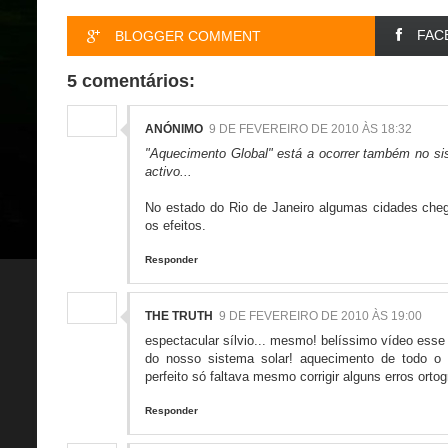
FAC
BLOGGER COMMENT
5 comentários:
ANÓNIMO
9 DE FEVEREIRO DE 2010 ÀS 18:32
"Aquecimento Global" está a ocorrer também no sis
activo...
No estado do Rio de Janeiro algumas cidades cheg
os efeitos.
Responder
THE TRUTH
9 DE FEVEREIRO DE 2010 ÀS 19:00
espectacular sílvio... mesmo! belíssimo vídeo esse
do nosso sistema solar! aquecimento de todo o s
perfeito só faltava mesmo corrigir alguns erros ortogr
Responder