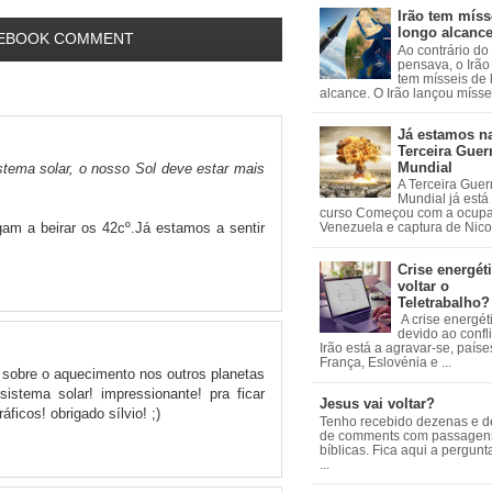
Irão tem míss
longo alcanc
EBOOK COMMENT
Ao contrário do
pensava, o Irão 
tem mísseis de
alcance. O Irão lançou mísseis
Já estamos n
Terceira Guer
Mundial
tema solar, o nosso Sol deve estar mais
A Terceira Guer
Mundial já está
curso Começou com a ocup
am a beirar os 42cº.Já estamos a sentir
Venezuela e captura de Nicol
Crise energéti
voltar o
Teletrabalho?
A crise energét
devido ao confl
Irão está a agravar-se, país
França, Eslovénia e ...
 sobre o aquecimento nos outros planetas
istema solar! impressionante! pra ficar
Jesus vai voltar?
áficos! obrigado sílvio! ;)
Tenho recebido dezenas e 
de comments com passagen
bíblicas. Fica aqui a pergun
...