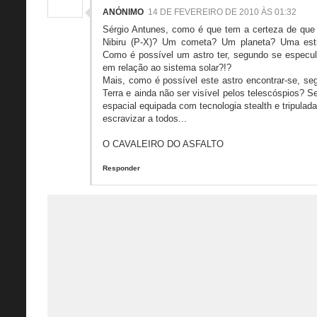
ANÓNIMO
14 DE FEVEREIRO DE 2010 ÀS 01:32
Sérgio Antunes, como é que tem a certeza de que 
Nibiru (P-X)? Um cometa? Um planeta? Uma estr
Como é possível um astro ter, segundo se especula,
em relação ao sistema solar?!?
Mais, como é possível este astro encontrar-se, se
Terra e ainda não ser visível pelos telescóspios? 
espacial equipada com tecnologia stealth e tripulad
escravizar a todos...
O CAVALEIRO DO ASFALTO
Responder