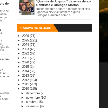
"Queima de Arquivo" dezenas de ex-
eis de
cientistas e Ufólogos Mortos
e
Recentemente andam a morrer cientistas
 que se
ligados à NASA e também alguns
afinal
ufólogos e autores como o ...
 longo
 ...
ARQUIVO DO BLOGUE
a
ra
►
2026
(71)
►
2025
(221)
ra
 em
►
2024
(71)
ação da
►
2023
(43)
ás ...
►
2022
(69)
►
2021
(73)
ca- vai
►
2020
(72)
►
2015
(1)
ica
►
2014
(33)
ito no
►
2013
(36)
es como
►
2012
(104)
►
2011
(203)
▼
2010
(165)
dezenas
►
dezembro
(9)
s
►
novembro
(10)
ta: Quem
►
outubro
(15)
►
setembro
(4)