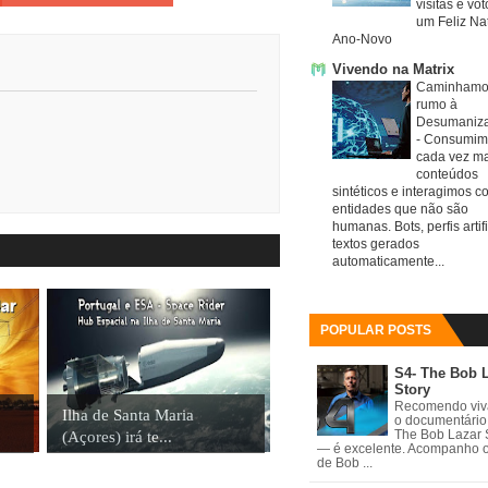
visitas e vo
um Feliz Nat
Ano-Novo
Vivendo na Matrix
Caminhamo
rumo à
Desumaniz
-
Consumim
cada vez ma
conteúdos
sintéticos e interagimos c
entidades que não são
humanas. Bots, perfis artifi
textos gerados
automaticamente...
POPULAR POSTS
S4- The Bob 
Story
Recomendo vi
Ilha de Santa Maria
o documentário
(Açores) irá te...
The Bob Lazar 
— é excelente. Acompanho 
de Bob ...