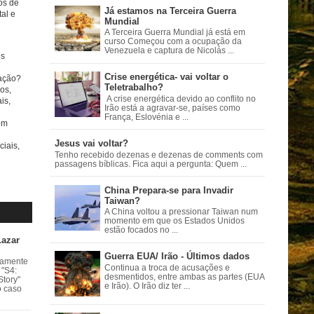
tos de
Já estamos na Terceira Guerra
al e
Mundial
A Terceira Guerra Mundial já está em
curso Começou com a ocupação da
Venezuela e captura de Nicolás ...
s
Crise energética- vai voltar o
ação?
Teletrabalho?
os,
A crise energética devido ao conflito no
is,
Irão está a agravar-se, países como
França, Eslovénia e ...
om
Jesus vai voltar?
ciais,
Tenho recebido dezenas e dezenas de comments com
passagens bíblicas. Fica aqui a pergunta: Quem ...
China Prepara-se para Invadir
Taiwan?
A China voltou a pressionar Taiwan num
momento em que os Estados Unidos
estão focados no ...
Lazar
Guerra EUA/ Irão - Últimos dados
vamente
Continua a troca de acusações e
 "S4:
desmentidos, entre ambas as partes (EUA
Story"
e Irão). O Irão diz ter ...
o caso