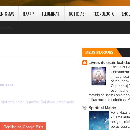
ENIGMAS
HAARP
ILLUMINATI
NOTICIAS
TECNOLOGIA
ENG
Loading...
MEUS BLOGUES
Livros de espiritualida
Esculturas 
Pensamento
[image: scul
of thought -S
luminoso.
Guerrinha] 
espiritual e
metafísica, bem como de
e ilustrações esotéricas. M
 sistema solar, o nosso Sol deve estar mais
Spiritual Matrix
Feliz Natal 
-
Caros leit
amigos, obr
pelas vossa
Partilhe no Google Plus