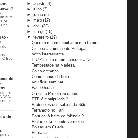
►
agosto
(4)
a-se
Taiwan?
►
julho
(3)
a
►
junho
(5)
wan num
►
maio
(17)
e os
 no ...
►
abril
(33)
►
março
(15)
rão -
▼
fevereiro
(19)
s
Querem mesmo acabar com a Internet
a de
Ciclone a caminho de Portugal
texto interessante
ntre
. O Irão
E.U.A insistem em censurar a Net
Tempestade na Madeira
Coisa estranha
Comentarios da treta
enas de
Vou ficar sem net
e
Face Oculta
tos
O nosso Profeta Socrates
 andam
à NASA e
RTP é manipulada ?
utores
Protocolos dos sábios de Sião
Terramoto no Haiti
Portugal à beira da falência ?
ado de
Plutão está ficando vermelho
Bolsas em Queda
do
Pirataria
(dia 25