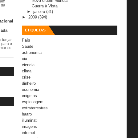
Nova ordem Mundial
ram
r da
Guerra à Vista
►
janeiro
(31)
►
2009
(394)
acional
e
lada
ETIQUETAS
 forças
País
s para o
Saúde
rmar-se
astronomia
cia
ciencia
clima
crise
dinheiro
economia
enigmas
espionagem
extraterrestres
haarp
illuminati
imagens
internet