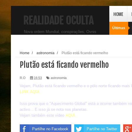
HOME
REALIDADE OCULTA
Últimas
Nova ordem Mundial, conspirações, Ovnis
Home
/
astronomia
/
Plutão está ficando vermelho
Plutão está ficando vermelho
R.O
16:53
astronomia
Vejam, Plutão está ficando vermelho e o pólo norte ficando mais 
LINK AQUI.
Isso prova que o "Aquecimento Global" está a ocorrer também no
activo... E isso já se nota nos planetas.
Vejam também este video
AQUI.
Partilhe no Facebook
Partilhe no Twitter