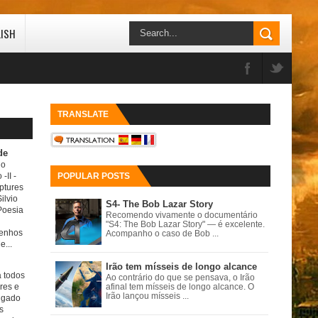
LISH
TRANSLATE
de
do
 -II
-
POPULAR POSTS
ptures
ilvio
S4- The Bob Lazar Story
Poesia
Recomendo vivamente o documentário
"S4: The Bob Lazar Story" — é excelente.
senhos
Acompanho o caso de Bob ...
e...
Irão tem mísseis de longo alcance
a todos
Ao contrário do que se pensava, o Irão
ores e
afinal tem mísseis de longo alcance. O
Irão lançou mísseis ...
igado
s