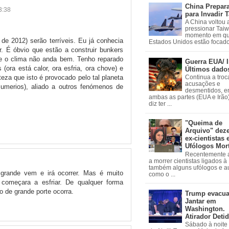
China Prepar
3:38
para Invadir 
A China voltou 
pressionar Tai
momento em qu
de 2012) serão terríveis. Eu já conhecia
Estados Unidos estão focados
. É óbvio que estão a construir bunkers
que o clima não anda bem. Tenho reparado
Guerra EUA/ I
(ora está calor, ora esfria, ora chove) e
Últimos dado
eza que isto é provocado pelo tal planeta
Continua a troc
acusações e
Sumerios), aliado a outros fenómenos de
desmentidos, e
ambas as partes (EUA e Irão)
diz ter ...
"Queima de
Arquivo" dez
ex-cientistas 
Ufólogos Mor
Recentemente
a morrer cientistas ligados 
também alguns ufólogos e a
grande vem e irá ocorrer. Mas é muito
como o ...
 começara a esfriar. De qualquer forma
 de grande porte ocorra.
Trump evacu
Jantar em
Washington.
Atirador Deti
Sábado à noite 