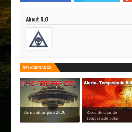
About R.O
RELACIONADOS
As mentiras para 2026
Risco de Grande
Tempestade Solar