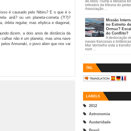
de Abril) Trump e Melania fo
retirados da tribuna do janta
Associação ...
isso é causado pelo Nibiru? E o que é o
ela- anã? ou um planeta-cometa (?!?)?
Missão Intern
 órbita regular, mas elíptica e diagonal,
no Estreito d
Ormuz? Esca
do Conflito?
gundo dizem, a dois anos de distância da
A deslocação de
Se calhar não é um planeta, mas uma nave
navais francesas e britânica
a pelos Annunaki, o povo alien que nos vai
Mar Vermelho está a transfo
num ...
TRL
LABELS
2012
Astronomia
Austeridade
Brasil