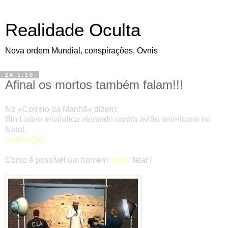
Realidade Oculta
Nova ordem Mundial, conspirações, Ovnis
24.1.10
Afinal os mortos também falam!!!
No «Correio da Manhã» dizem:
Bin Laden reivindica atentado contra avião americano no
Natal.
LINK AQUI.
Como é possível um homem
morto
falar?