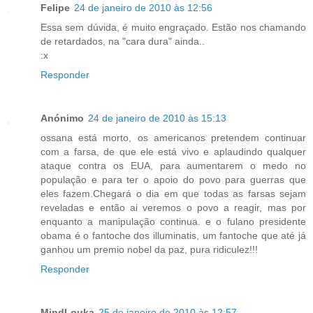
Felipe
24 de janeiro de 2010 às 12:56
Essa sem dúvida, é muito engraçado. Estão nos chamando
de retardados, na "cara dura" ainda..
:x
Responder
Anónimo
24 de janeiro de 2010 às 15:13
ossana está morto, os americanos pretendem continuar
com a farsa, de que ele está vivo e aplaudindo qualquer
ataque contra os EUA, para aumentarem o medo no
população e para ter o apoio do povo para guerras que
eles fazem.Chegará o dia em que todas as farsas sejam
reveladas e então ai veremos o povo a reagir, mas por
enquanto a manipulação continua. e o fulano presidente
obama é o fantoche dos illuminatis, um fantoche que até já
ganhou um premio nobel da paz, pura ridiculez!!!
Responder
MindLouka
25 de janeiro de 2010 às 12:57