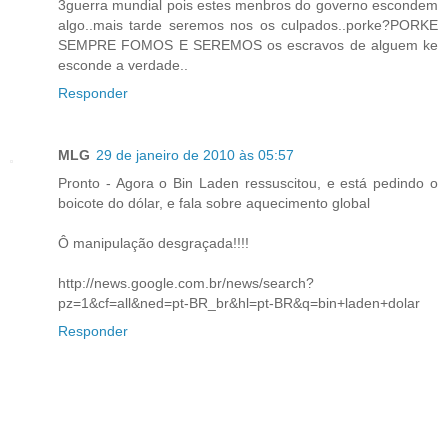
3guerra mundial pois estes menbros do governo escondem
algo..mais tarde seremos nos os culpados..porke?PORKE
SEMPRE FOMOS E SEREMOS os escravos de alguem ke
esconde a verdade..
Responder
MLG
29 de janeiro de 2010 às 05:57
Pronto - Agora o Bin Laden ressuscitou, e está pedindo o
boicote do dólar, e fala sobre aquecimento global
Ô manipulação desgraçada!!!!
http://news.google.com.br/news/search?
pz=1&cf=all&ned=pt-BR_br&hl=pt-BR&q=bin+laden+dolar
Responder