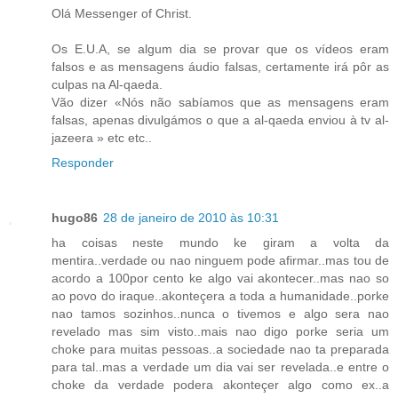
Olá Messenger of Christ.
Os E.U.A, se algum dia se provar que os vídeos eram
falsos e as mensagens áudio falsas, certamente irá pôr as
culpas na Al-qaeda.
Vão dizer «Nós não sabíamos que as mensagens eram
falsas, apenas divulgámos o que a al-qaeda enviou à tv al-
jazeera » etc etc..
Responder
hugo86
28 de janeiro de 2010 às 10:31
ha coisas neste mundo ke giram a volta da
mentira..verdade ou nao ninguem pode afirmar..mas tou de
acordo a 100por cento ke algo vai akontecer..mas nao so
ao povo do iraque..akonteçera a toda a humanidade..porke
nao tamos sozinhos..nunca o tivemos e algo sera nao
revelado mas sim visto..mais nao digo porke seria um
choke para muitas pessoas..a sociedade nao ta preparada
para tal..mas a verdade um dia vai ser revelada..e entre o
choke da verdade podera akonteçer algo como ex..a