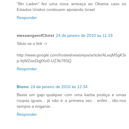
"Bin Laden" fez uma nova ameaça ao Obama caso os
Estados Unidos continuem apoiando Israel.
Responder
messengerofChrist
24 de janeiro de 2010 às 11:19
Silvio ve o link ->
http://www.google.com/hostednews/epa/article/ALeqM5gKSi
p-fqWZwxDqjfXo0-UZ3b78SQ
Responder
Bruno
24 de janeiro de 2010 às 12:34
Basta um gajo qualquer com uma barba postiça e umas
roupas iguais... já não é a primeira vez... enfim... tão-nos
sempre a enganar...
Responder